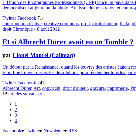
L’Union des Photographes Professionnels (UPP) lance un pavé dans l'arg
démocratisent aujourd'hui la photo. Analyse, démonstration et contre-p
Twitter
Facebook
714
contribution créative
,
creative commons
,
droit
,
droit d'auteur
,
flickr
,
p
droit
Chronique
• 8 août 2012
Et si Albrecht Dürer avait eu un Tumblr ?
par
Lionel Maurel (Calimaq)
Un détour par la Renaissance, quand les œuvres des artistes étaient re
Et in fine trouver des pistes de solutions pour réconcilier tous les parti
Twitter
Facebook
247
Albrecht Dürer
,
Art
,
copyright
,
droit d'auteur
,
gravure
,
imprimerie
,
Pin
1/9
articles suivants »
1
2
3
4
Facebook
♥
Twitter
♥
Newsletter
♥
RSS