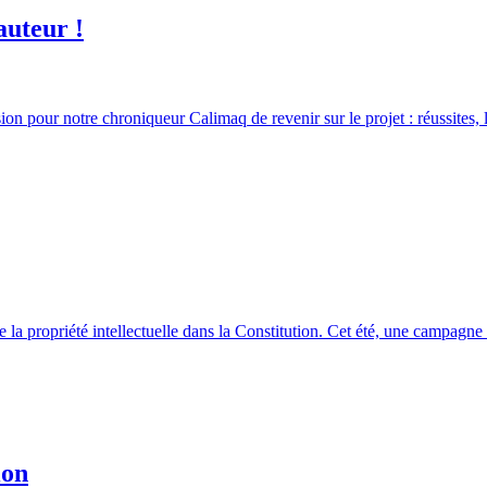
auteur !
 pour notre chroniqueur Calimaq de revenir sur le projet : réussites, lim
 de la propriété intellectuelle dans la Constitution. Cet été, une campagn
ion