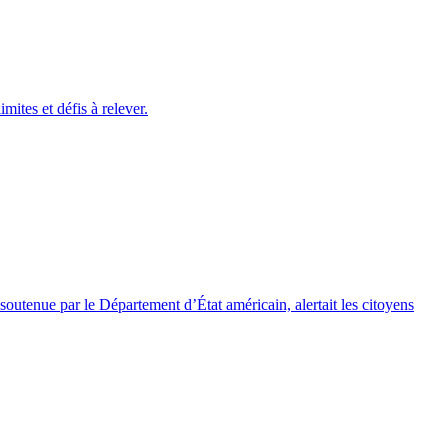
ites et défis à relever.
e soutenue par le Département d’État américain, alertait les citoyens