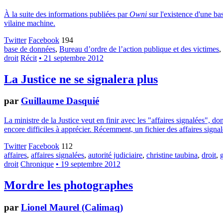
À la suite des informations publiées par
Owni
sur l'existence d'une bas
vilaine machine.
Twitter
Facebook
194
base de données
,
Bureau d’ordre de l’action publique et des victimes
,
droit
Récit
• 21 septembre 2012
La Justice ne se signalera plus
par
Guillaume Dasquié
La ministre de la Justice veut en finir avec les "affaires signalées", d
encore difficiles à apprécier. Récemment, un fichier des affaires signa
Twitter
Facebook
112
affaires
,
affaires signalées
,
autorité judiciaire
,
christine taubina
,
droit
,
droit
Chronique
• 19 septembre 2012
Mordre les photographes
par
Lionel Maurel (Calimaq)