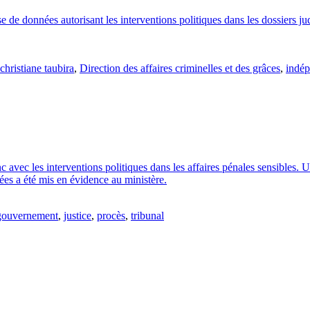
e de données autorisant les interventions politiques dans les dossiers judi
christiane taubira
,
Direction des affaires criminelles et des grâces
,
indép
onc avec les interventions politiques dans les affaires pénales sensibles.
lées a été mis en évidence au ministère.
gouvernement
,
justice
,
procès
,
tribunal