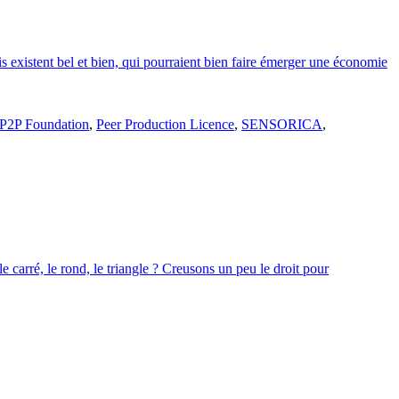
s existent bel et bien, qui pourraient bien faire émerger une économie
P2P Foundation
,
Peer Production Licence
,
SENSORICA
,
e carré, le rond, le triangle ? Creusons un peu le droit pour