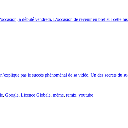
casion, a débuté vendredi. L'occasion de revenir en bref sur cette histo
Y n’explique pas le succès phénoménal de sa vidéo. Un des secrets du su
le
,
Google
,
Licence Globale
,
mème
,
remix
,
youtube