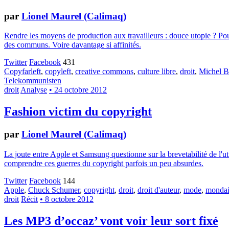
par
Lionel Maurel (Calimaq)
Rendre les moyens de production aux travailleurs : douce utopie ? Pour
des communs. Voire davantage si affinités.
Twitter
Facebook
431
Copyfarleft
,
copyleft
,
creative commons
,
culture libre
,
droit
,
Michel 
Telekommunisten
droit
Analyse
• 24 octobre 2012
Fashion victim du copyright
par
Lionel Maurel (Calimaq)
La joute entre Apple et Samsung questionne sur la brevetabilité de l'uti
comprendre ces guerres du copyright parfois un peu absurdes.
Twitter
Facebook
144
Apple
,
Chuck Schumer
,
copyright
,
droit
,
droit d'auteur
,
mode
,
monda
droit
Récit
• 8 octobre 2012
Les MP3 d’occaz’ vont voir leur sort fixé