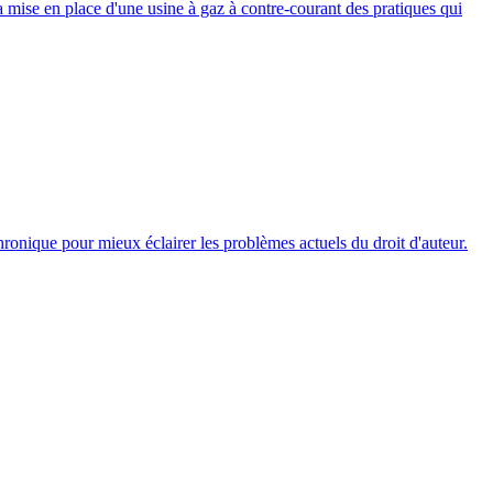
a mise en place d'une usine à gaz à contre-courant des pratiques qui
ronique pour mieux éclairer les problèmes actuels du droit d'auteur.