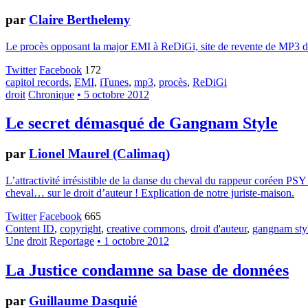
par
Claire Berthelemy
Le procès opposant la major EMI à ReDiGi, site de revente de MP3 d'oc
Twitter
Facebook
172
capitol records
,
EMI
,
iTunes
,
mp3
,
procès
,
ReDiGi
droit
Chronique
• 5 octobre 2012
Le secret démasqué de Gangnam Style
par
Lionel Maurel (Calimaq)
L’attractivité irrésistible de la danse du cheval du rappeur coréen PS
cheval… sur le droit d’auteur ! Explication de notre juriste-maison.
Twitter
Facebook
665
Content ID
,
copyright
,
creative commons
,
droit d'auteur
,
gangnam sty
Une
droit
Reportage
• 1 octobre 2012
La Justice condamne sa base de données
par
Guillaume Dasquié