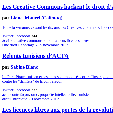
Les Creative Commons hackent le droit d’
par
Lionel Maurel (Calimaq)
Toute la semaine, ce sont les dix ans des Creatives Commons. L'occasion
Twitter
Facebook
344
#cc10
,
creative commons
,
droit d'auteur
,
licences libres
Une
droit
Reportage
• 15 novembre 2012
Relents tunisiens d’ACTA
par
Sabine Blanc
Le Parti Pirate tunisien et ses amis sont mobilisés contre l'inscription
contre les "dangers" de la contrefaçon.
Twitter
Facebook
232
acta
,
contrefaçon
,
omc
,
propriété intellectuelle
,
Tunisie
droit
Chronique
• 9 novembre 2012
Les licences libres aux portes de la révolut