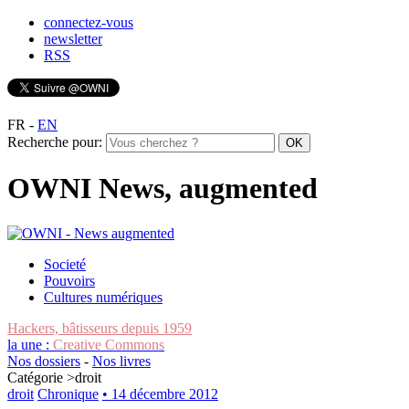
connectez-vous
newsletter
RSS
FR
-
EN
Recherche pour:
OWNI News, augmented
Societé
Pouvoirs
Cultures numériques
Hackers, bâtisseurs depuis 1959
la une :
Creative Commons
Nos dossiers
-
Nos livres
Catégorie >
droit
droit
Chronique
• 14 décembre 2012