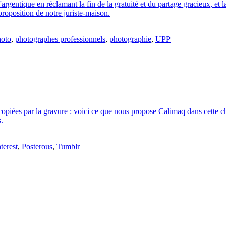
entique en réclamant la fin de la gratuité et du partage gracieux, et l
roposition de notre juriste-maison.
hoto
,
photographes professionnels
,
photographie
,
UPP
copiées par la gravure : voici ce que nous propose Calimaq dans cette ch
s.
terest
,
Posterous
,
Tumblr