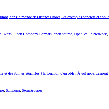
tant, dans le monde des licences libres, les exemples concrets et abouti
Bauwens
,
Open Company Formats
,
open source
,
Open Value Network
,
le et des formes attachées à la fonction d'un objet. À qui appartiennent l
ine
,
Samsung
,
Stormtrooper